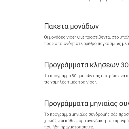
Πακέτα μονάδων
Οι μονάδες Viber Out προστίθενται στο υπό
προς οποιονδήποτε αριθμό παγκοσμίως με τι
Προγράμματα κλήσεων 30
Το πρόγραμμα 30 ημερών σάς επιτρέπει να π
τις χαμηλές τιμές του Viber.
Προγράμματα μηνιαίας σ
Το πρόγραμμα μηνιαίας συνδρομής σάς προσφ
χρειάζεται κάθε φορά ανανέωση του προγράμ
που ήδη πραγματοποιείτε.