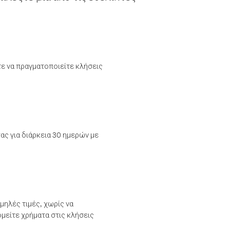
τε να πραγματοποιείτε κλήσεις
ας για διάρκεια 30 ημερών με
μηλές τιμές, χωρίς να
μείτε χρήματα στις κλήσεις