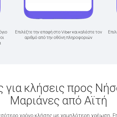
όγιο
Επιλέξτε την επαφή στο Viber και καλέστε τον
Επιλ
οι
αριθμό από την οθόνη πληροφοριών
α
 για κλήσεις προς Νήσ
Μαριάνες από Αϊτή
σσότερο χρόνο κλήσης με χαμηλότερη χρέωση. Επ