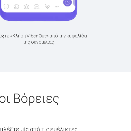
έξτε «Κλήση Viber Out» από την κεφαλίδα
της συνομιλίας
οι Βόρειες
ιλέξτε μία από τις ευέλικτες