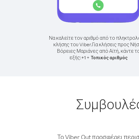
Να καλείτε τον αριθμό από το πληκτρολ
κλήσης του Viber.
Για κλήσεις προς Νήσ
Βόρειες Μαριάνες από Αϊτή, κάντε τ
εξής:
+
+
1
Τοπικός αριθμός
Συμβουλές
Το Viber Out προσφέρει περι