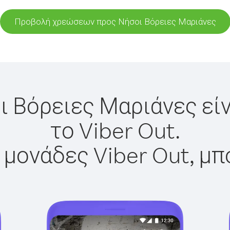
Προβολή χρεώσεων προς Νήσοι Βόρειες Μαριάνες
ι Βόρειες Μαριάνες εί
το Viber Out.
 μονάδες Viber Out, μπ