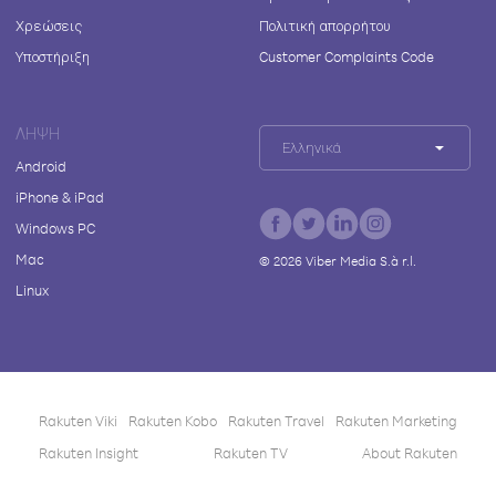
Χρεώσεις
Πολιτική απορρήτου
Υποστήριξη
Customer Complaints Code
ΛΉΨΗ
Ελληνικά
Android
iPhone & iPad
Windows PC
Mac
©
2026
Viber Media S.à r.l.
Linux
Rakuten Viki
Rakuten Kobo
Rakuten Travel
Rakuten Marketing
Rakuten Insight
Rakuten TV
About Rakuten