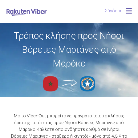
Σύνδεση
Togg
navig
Τρόπος κλήσης προς Νήσοι
Βόρειες Μαριάνες από
Μαρόκο
Με το Viber Out μπορείτε να πραγματοποιείτε κλήσεις
άριστης ποιότητας προς Νήσοι Βόρειες Μαριάνες από
Μαρόκο.
Καλέστε οποιονδήποτε αριθμό σε Νήσοι
Βόρειες Μαριάνες - σταθερό ή κινητό! - μόνο από 4.5 ¢ το