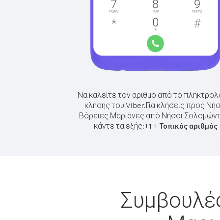
Να καλείτε τον αριθμό από το πληκτρολ
κλήσης του Viber.
Για κλήσεις προς Νήσ
Βόρειες Μαριάνες από Νήσοι Σολομών
κάντε τα εξής:
+
+
1
Τοπικός αριθμός
Συμβουλές