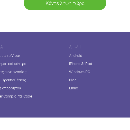
Κάντε λήψη τώρα
ΊΑ
ΛΉΨΗ
 με το Viber
Android
ηματικό κέντρο
iPhone & iPad
ες συνεργασίας
Windows PC
ι Προϋποθέσεις
Mac
ή απορρήτου
Linux
r Complaints Code