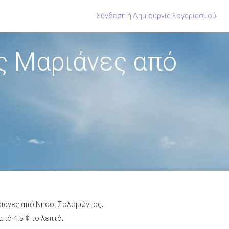
Σύνδεση
ή
Δημιουργία λογαριασμού
ς Μαριάνες από
αριάνες από Νήσοι Σολομώντος.
πό 4.5 ¢ το λεπτό.