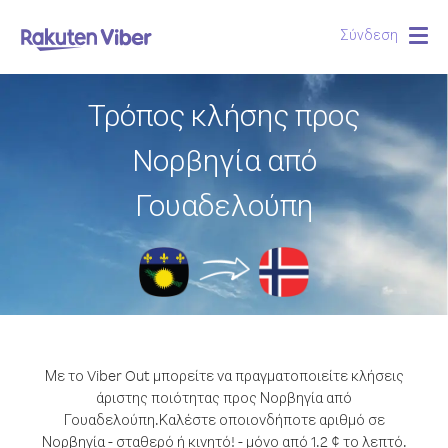
Σύνδεση
Togg
navig
Τρόπος κλήσης προς
Νορβηγία από
Γουαδελούπη
Με το Viber Out μπορείτε να πραγματοποιείτε κλήσεις
άριστης ποιότητας προς Νορβηγία από
Γουαδελούπη.
Καλέστε οποιονδήποτε αριθμό σε
Νορβηγία - σταθερό ή κινητό! - μόνο από 1.2 ¢ το λεπτό.