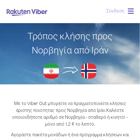
Σύνδεση
Togg
navig
Τρόπος κλήσης προς
Νορβηγία από Ιράν
Με το Viber Out μπορείτε να πραγματοποιείτε κλήσεις
άριστης ποιότητας προς Νορβηγία από Ιράν.
Καλέστε
οποιονδήποτε αριθμό σε Νορβηγία - σταθερό ή κινητό! -
μόνο από 1.2 ¢ το λεπτό.
Αγοράστε πακέτα μονάδων ή ένα πρόγραμμα κλήσεων και