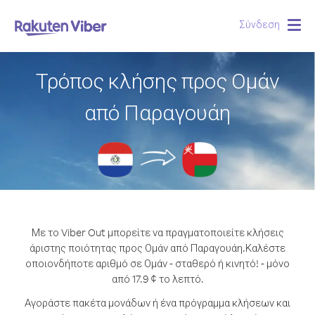
Σύνδεση
Togg
navig
Τρόπος κλήσης προς Ομάν
από Παραγουάη
Με το Viber Out μπορείτε να πραγματοποιείτε κλήσεις
άριστης ποιότητας προς Ομάν από Παραγουάη.
Καλέστε
οποιονδήποτε αριθμό σε Ομάν - σταθερό ή κινητό! - μόνο
από 17.9 ¢ το λεπτό.
Αγοράστε πακέτα μονάδων ή ένα πρόγραμμα κλήσεων και