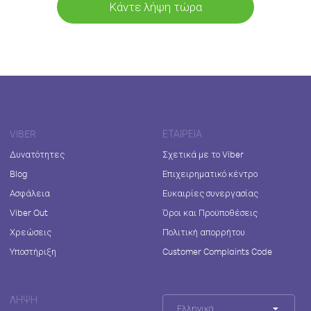
Κάντε λήψη τώρα
VIBER
ΕΤΑΙΡΕΊΑ
Δυνατότητες
Σχετικά με το Viber
Blog
Επιχειρηματικό κέντρο
Ασφάλεια
Ευκαιρίες συνεργασίας
Viber Out
Όροι και Προϋποθέσεις
Χρεώσεις
Πολιτική απορρήτου
Υποστήριξη
Customer Complaints Code
ΛΉΨΗ
Ελληνικά