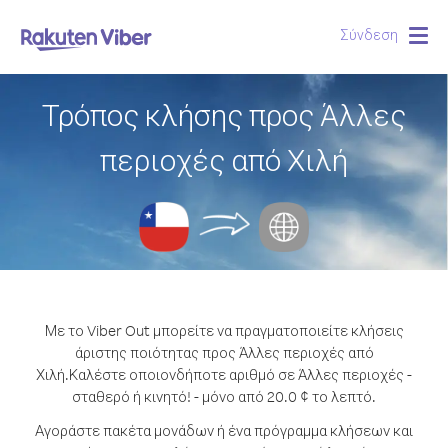
Σύνδεση
Togg
navig
Τρόπος κλήσης προς Άλλες
περιοχές από Χιλή
Με το Viber Out μπορείτε να πραγματοποιείτε κλήσεις
άριστης ποιότητας προς Άλλες περιοχές από
Χιλή.
Καλέστε οποιονδήποτε αριθμό σε Άλλες περιοχές -
σταθερό ή κινητό! - μόνο από 20.0 ¢ το λεπτό.
Αγοράστε πακέτα μονάδων ή ένα πρόγραμμα κλήσεων και