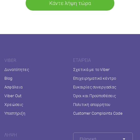
Κάντε λήψη τώρα
VIBER
ΕΤΑΙΡΕΊΑ
Δυνατότητες
Σχετικά με το Viber
Blog
Επιχειρηματικό κέντρο
Ασφάλεια
Ευκαιρίες συνεργασίας
Viber Out
Όροι και Προϋποθέσεις
Χρεώσεις
Πολιτική απορρήτου
Υποστήριξη
Customer Complaints Code
ΛΉΨΗ
Ελληνικά