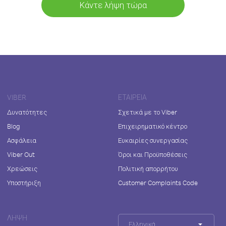
Κάντε λήψη τώρα
VIBER
ΕΤΑΙΡΕΊΑ
Δυνατότητες
Σχετικά με το Viber
Blog
Επιχειρηματικό κέντρο
Ασφάλεια
Ευκαιρίες συνεργασίας
Viber Out
Όροι και Προϋποθέσεις
Χρεώσεις
Πολιτική απορρήτου
Υποστήριξη
Customer Complaints Code
ΛΉΨΗ
Ελληνικά