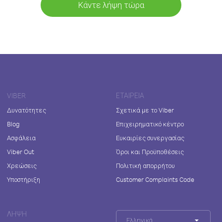
Κάντε λήψη τώρα
VIBER
ΕΤΑΙΡΕΊΑ
Δυνατότητες
Σχετικά με το Viber
Blog
Επιχειρηματικό κέντρο
Ασφάλεια
Ευκαιρίες συνεργασίας
Viber Out
Όροι και Προϋποθέσεις
Χρεώσεις
Πολιτική απορρήτου
Υποστήριξη
Customer Complaints Code
ΛΉΨΗ
Ελληνικά