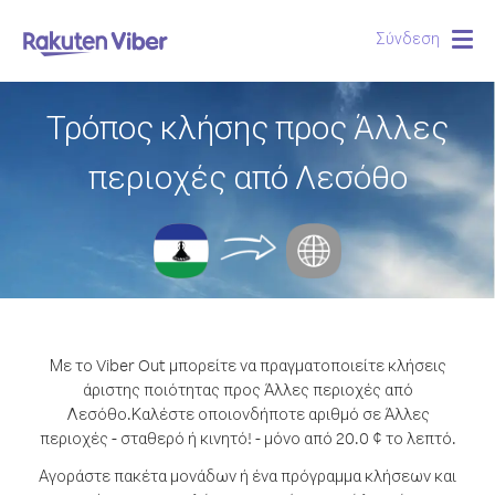
Σύνδεση
Togg
navig
Τρόπος κλήσης προς Άλλες
περιοχές από Λεσόθο
Με το Viber Out μπορείτε να πραγματοποιείτε κλήσεις
άριστης ποιότητας προς Άλλες περιοχές από
Λεσόθο.
Καλέστε οποιονδήποτε αριθμό σε Άλλες
περιοχές - σταθερό ή κινητό! - μόνο από 20.0 ¢ το λεπτό.
Αγοράστε πακέτα μονάδων ή ένα πρόγραμμα κλήσεων και