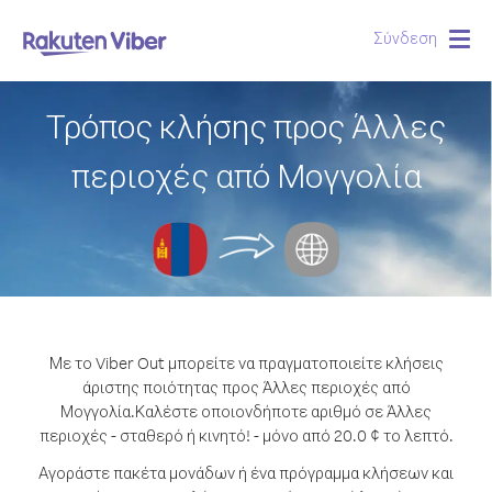
Σύνδεση
Togg
navig
Τρόπος κλήσης προς Άλλες
περιοχές από Μογγολία
Με το Viber Out μπορείτε να πραγματοποιείτε κλήσεις
άριστης ποιότητας προς Άλλες περιοχές από
Μογγολία.
Καλέστε οποιονδήποτε αριθμό σε Άλλες
περιοχές - σταθερό ή κινητό! - μόνο από 20.0 ¢ το λεπτό.
Αγοράστε πακέτα μονάδων ή ένα πρόγραμμα κλήσεων και