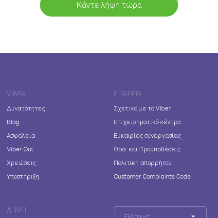
Κάντε λήψη τώρα
VIBER
ΕΤΑΙΡΕΊΑ
Δυνατότητες
Σχετικά με το Viber
Blog
Επιχειρηματικό κέντρο
Ασφάλεια
Ευκαιρίες συνεργασίας
Viber Out
Όροι και Προϋποθέσεις
Χρεώσεις
Πολιτική απορρήτου
Υποστήριξη
Customer Complaints Code
ΛΉΨΗ
Ελληνικά