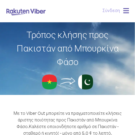
Σύνδεση
Togg
navig
Τρόπος κλήσης προς
Πακιστάν από Μπουρκίνα
Φάσο
Με το Viber Out μπορείτε να πραγματοποιείτε κλήσεις
άριστης ποιότητας προς Πακιστάν από Μπουρκίνα
Φάσο.
Καλέστε οποιονδήποτε αριθμό σε Πακιστάν -
σταθερό ή κινητό! - μόνο από 5.0 ¢ το λεπτό.