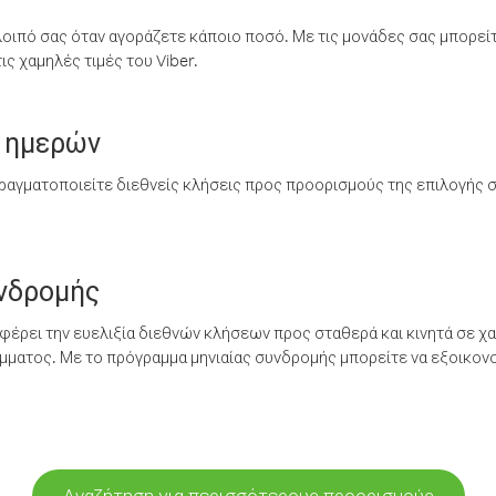
λοιπό σας όταν αγοράζετε κάποιο ποσό. Με τις μονάδες σας μπορεί
ς χαμηλές τιμές του Viber.
 ημερών
ραγματοποιείτε διεθνείς κλήσεις προς προορισμούς της επιλογής σ
υνδρομής
έρει την ευελιξία διεθνών κλήσεων προς σταθερά και κινητά σε χα
ματος. Με το πρόγραμμα μηνιαίας συνδρομής μπορείτε να εξοικονο
Αναζήτηση για περισσότερους προορισμούς