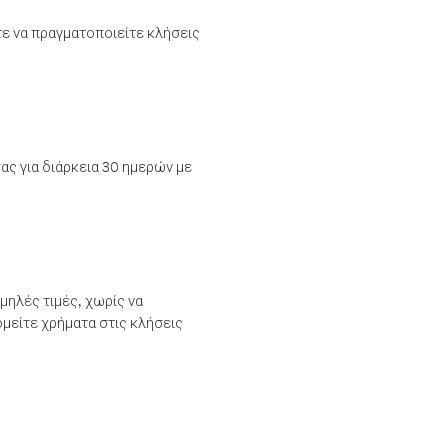
τε να πραγματοποιείτε κλήσεις
ας για διάρκεια 30 ημερών με
μηλές τιμές, χωρίς να
μείτε χρήματα στις κλήσεις