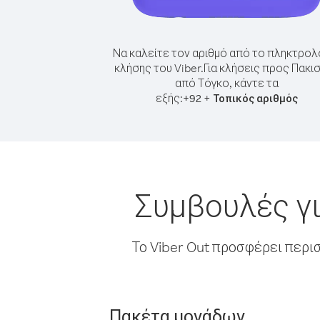
Να καλείτε τον αριθμό από το πληκτρολ
κλήσης του Viber.
Για κλήσεις προς Πακι
από Τόγκο, κάντε τα
εξής:
+
+
92
Τοπικός αριθμός
Συμβουλές γι
Το Viber Out προσφέρει περι
Πακέτα μονάδων