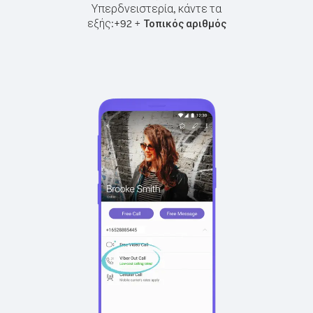
Υπερδνειστερία, κάντε τα
εξής:
+
+
92
Τοπικός αριθμός