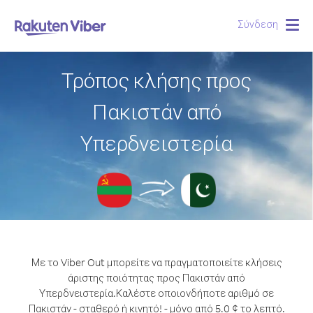
Σύνδεση
Togg
navig
Τρόπος κλήσης προς
Πακιστάν από
Υπερδνειστερία
Με το Viber Out μπορείτε να πραγματοποιείτε κλήσεις
άριστης ποιότητας προς Πακιστάν από
Υπερδνειστερία.
Καλέστε οποιονδήποτε αριθμό σε
Πακιστάν - σταθερό ή κινητό! - μόνο από 5.0 ¢ το λεπτό.