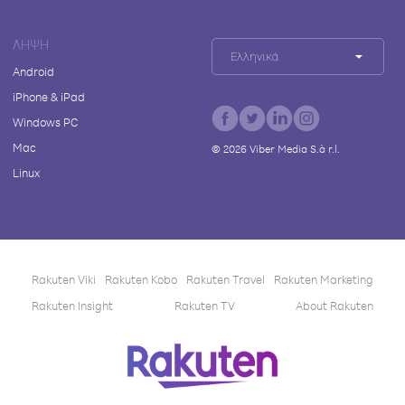
ΛΉΨΗ
Ελληνικά
Android
iPhone & iPad
Windows PC
Mac
©
2026
Viber Media S.à r.l.
Linux
Rakuten Viki
Rakuten Kobo
Rakuten Travel
Rakuten Marketing
Rakuten Insight
Rakuten TV
About Rakuten