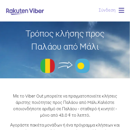
Σύνδεση
Togg
navig
Τρόπος κλήσης προς
Παλάου από Mάλι
Με το Viber Out μπορείτε να πραγματοποιείτε κλήσεις
άριστης ποιότητας προς Παλάου από Mάλι.
Καλέστε
οποιονδήποτε αριθμό σε Παλάου - σταθερό ή κινητό! -
μόνο από 43.0 ¢ το λεπτό.
Αγοράστε πακέτα μονάδων ή ένα πρόγραμμα κλήσεων και