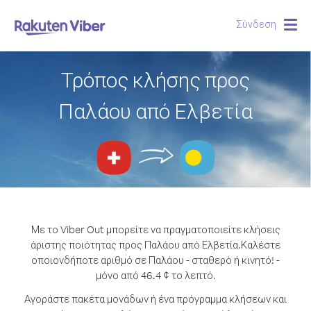
Σύνδεση
Togg
navig
Τρόπος κλήσης προς
Παλάου από Ελβετία
Με το Viber Out μπορείτε να πραγματοποιείτε κλήσεις
άριστης ποιότητας προς Παλάου από Ελβετία.
Καλέστε
οποιονδήποτε αριθμό σε Παλάου - σταθερό ή κινητό! -
μόνο από 46.4 ¢ το λεπτό.
Αγοράστε πακέτα μονάδων ή ένα πρόγραμμα κλήσεων και