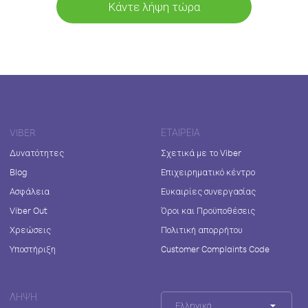
Κάντε λήψη τώρα
VIBER
ΕΤΑΙΡΕΊΑ
Δυνατότητες
Σχετικά με το Viber
Blog
Επιχειρηματικό κέντρο
Ασφάλεια
Ευκαιρίες συνεργασίας
Viber Out
Όροι και Προϋποθέσεις
Χρεώσεις
Πολιτική απορρήτου
Υποστήριξη
Customer Complaints Code
ΛΉΨΗ
Ελληνικά