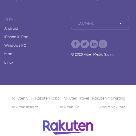
ΛΉΨΗ
Ελληνικά
Android
iPhone & iPad
Windows PC
Mac
©
2026
Viber Media S.à r.l.
Linux
Rakuten Viki
Rakuten Kobo
Rakuten Travel
Rakuten Marketing
Rakuten Insight
Rakuten TV
About Rakuten