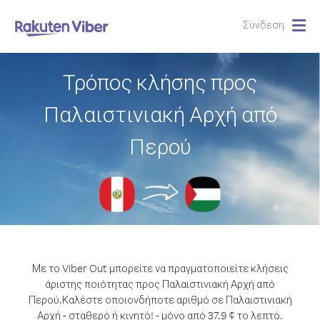
Σύνδεση
Togg
navig
Τρόπος κλήσης προς
Παλαιστινιακή Αρχή από
Περού
Με το Viber Out μπορείτε να πραγματοποιείτε κλήσεις
άριστης ποιότητας προς Παλαιστινιακή Αρχή από
Περού.
Καλέστε οποιονδήποτε αριθμό σε Παλαιστινιακή
Αρχή - σταθερό ή κινητό! - μόνο από 37.9 ¢ το λεπτό.