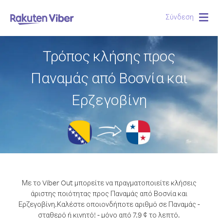
Σύνδεση
Togg
navig
Τρόπος κλήσης προς
Παναμάς από Βοσνία και
Ερζεγοβίνη
Με το Viber Out μπορείτε να πραγματοποιείτε κλήσεις
άριστης ποιότητας προς Παναμάς από Βοσνία και
Ερζεγοβίνη.
Καλέστε οποιονδήποτε αριθμό σε Παναμάς -
σταθερό ή κινητό! - μόνο από 7.9 ¢ το λεπτό.