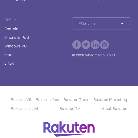
ΛΉΨΗ
Ελληνικά
Android
iPhone & iPad
Windows PC
Mac
©
2026
Viber Media S.à r.l.
Linux
Rakuten Viki
Rakuten Kobo
Rakuten Travel
Rakuten Marketing
Rakuten Insight
Rakuten TV
About Rakuten