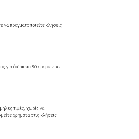
τε να πραγματοποιείτε κλήσεις
ας για διάρκεια 30 ημερών με
μηλές τιμές, χωρίς να
μείτε χρήματα στις κλήσεις