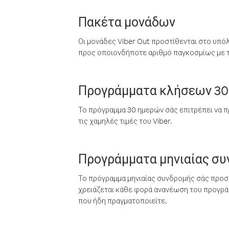
Πακέτα μονάδων
Οι μονάδες Viber Out προστίθενται στο υπό
προς οποιονδήποτε αριθμό παγκοσμίως με τι
Προγράμματα κλήσεων 30
Το πρόγραμμα 30 ημερών σάς επιτρέπει να π
τις χαμηλές τιμές του Viber.
Προγράμματα μηνιαίας σ
Το πρόγραμμα μηνιαίας συνδρομής σάς προσφ
χρειάζεται κάθε φορά ανανέωση του προγράμ
που ήδη πραγματοποιείτε.