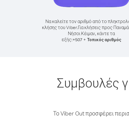
Να καλείτε τον αριθμό από το πληκτρολ
κλήσης του Viber.
Για κλήσεις προς Παναμ
Νήσοι Κέιμαν, κάντε τα
εξής:
+
+
507
Τοπικός αριθμός
Συμβουλές γ
Το Viber Out προσφέρει περι