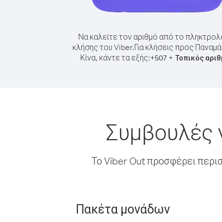
Να καλείτε τον αριθμό από το πληκτρολ
κλήσης του Viber.
Για κλήσεις προς Παναμ
Κίνα, κάντε τα εξής:
+
+
507
Τοπικός αρι
Συμβουλές 
Το Viber Out προσφέρει περι
Πακέτα μονάδων