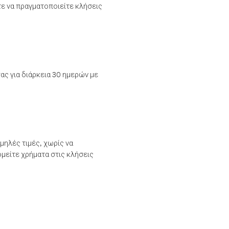
τε να πραγματοποιείτε κλήσεις
ας για διάρκεια 30 ημερών με
μηλές τιμές, χωρίς να
μείτε χρήματα στις κλήσεις