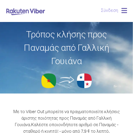
Σύνδεση
Togg
navig
Τρόπος κλήσης προς
Παναμάς από Γαλλική
Γουιάνα
Με το Viber Out μπορείτε να πραγματοποιείτε κλήσεις
άριστης ποιότητας προς Παναμάς από Γαλλική
Γουιάνα.
Καλέστε οποιονδήποτε αριθμό σε Παναμάς -
σταθερό ή κινητό! - μόνο από 7.9 ¢ το λεπτό.