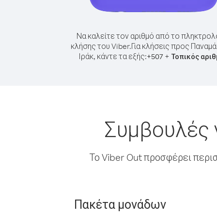
Να καλείτε τον αριθμό από το πληκτρολ
κλήσης του Viber.
Για κλήσεις προς Παναμ
Ιράκ, κάντε τα εξής:
+
+
507
Τοπικός αρι
Συμβουλές 
Το Viber Out προσφέρει περι
Πακέτα μονάδων