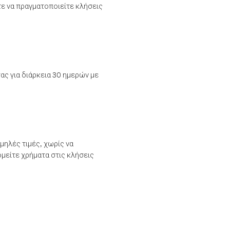
τε να πραγματοποιείτε κλήσεις
ας για διάρκεια 30 ημερών με
μηλές τιμές, χωρίς να
μείτε χρήματα στις κλήσεις