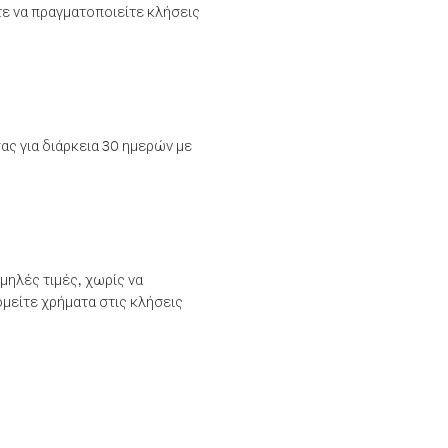
τε να πραγματοποιείτε κλήσεις
ας για διάρκεια 30 ημερών με
μηλές τιμές, χωρίς να
μείτε χρήματα στις κλήσεις