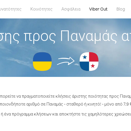
υνατότητες
Κοινότητες
Ασφάλεια
Viber Out
Blog
σης προς Παναμάς α
μπορείτε να πραγματοποιείτε κλήσεις άριστης ποιότητας προς Πανα
οιονδήποτε αριθμό σε Παναμάς - σταθερό ή κινητό! - μόνο από 7.9 
ή ένα πρόγραμμα κλήσεων και αποκτήστε τις χαμηλότερες χρεώσει