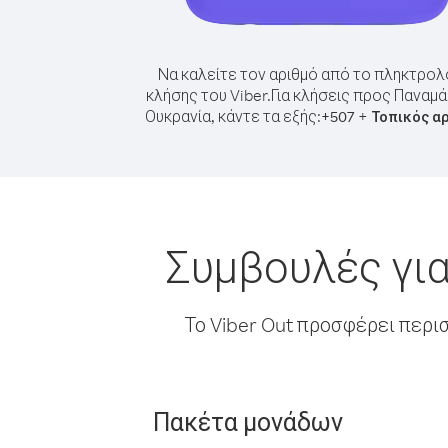
Να καλείτε τον αριθμό από το πληκτρολ
κλήσης του Viber.
Για κλήσεις προς Παναμ
Ουκρανία, κάντε τα εξής:
+
+
507
Τοπικός α
Συμβουλές για
Το Viber Out προσφέρει περι
Πακέτα μονάδων