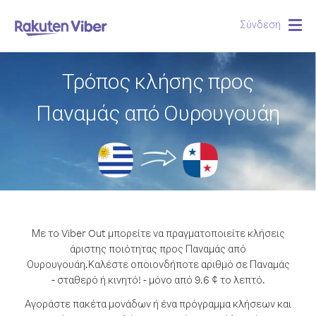
Σύνδεση
Togg
navig
Τρόπος κλήσης προς
Παναμάς από Ουρουγουάη
Με το Viber Out μπορείτε να πραγματοποιείτε κλήσεις
άριστης ποιότητας προς Παναμάς από
Ουρουγουάη.
Καλέστε οποιονδήποτε αριθμό σε Παναμάς
- σταθερό ή κινητό! - μόνο από 9.6 ¢ το λεπτό.
Αγοράστε πακέτα μονάδων ή ένα πρόγραμμα κλήσεων και