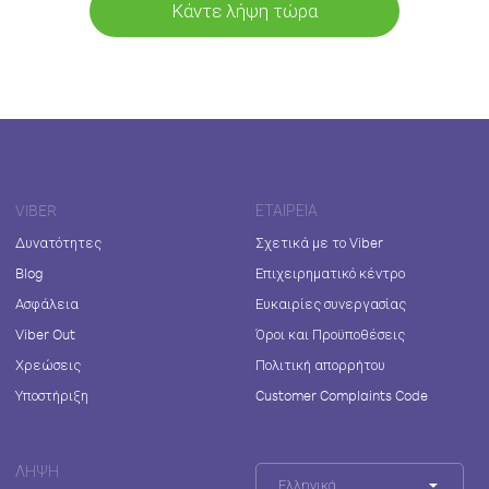
Κάντε λήψη τώρα
VIBER
ΕΤΑΙΡΕΊΑ
Δυνατότητες
Σχετικά με το Viber
Blog
Επιχειρηματικό κέντρο
Ασφάλεια
Ευκαιρίες συνεργασίας
Viber Out
Όροι και Προϋποθέσεις
Χρεώσεις
Πολιτική απορρήτου
Υποστήριξη
Customer Complaints Code
ΛΉΨΗ
Ελληνικά