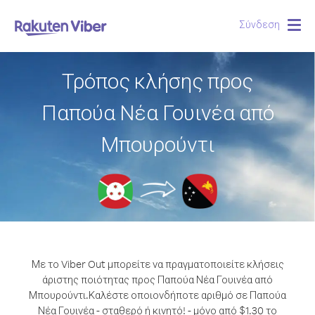
Σύνδεση
Togg
navig
Τρόπος κλήσης προς
Παπούα Νέα Γουινέα από
Μπουρούντι
Με το Viber Out μπορείτε να πραγματοποιείτε κλήσεις
άριστης ποιότητας προς Παπούα Νέα Γουινέα από
Μπουρούντι.
Καλέστε οποιονδήποτε αριθμό σε Παπούα
Νέα Γουινέα - σταθερό ή κινητό! - μόνο από $1.30 το