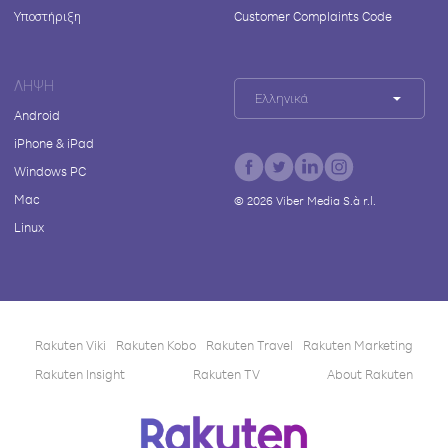
Υποστήριξη
Customer Complaints Code
ΛΉΨΗ
Ελληνικά
Android
iPhone & iPad
Windows PC
Mac
©
2026
Viber Media S.à r.l.
Linux
Rakuten Viki
Rakuten Kobo
Rakuten Travel
Rakuten Marketing
Rakuten Insight
Rakuten TV
About Rakuten