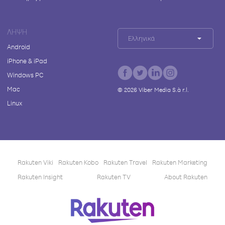
ΛΉΨΗ
Ελληνικά
Android
iPhone & iPad
Windows PC
Mac
©
2026
Viber Media S.à r.l.
Linux
Rakuten Viki
Rakuten Kobo
Rakuten Travel
Rakuten Marketing
Rakuten Insight
Rakuten TV
About Rakuten