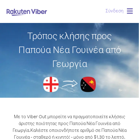
Σύνδεση
Togg
navig
Τρόπος κλήσης προς
Παπούα Νέα Γουινέα από
Γεωργία
Με το Viber Out μπορείτε να πραγματοποιείτε κλήσεις
άριστης ποιότητας προς Παπούα Νέα Γουινέα από
Γεωργία.
Καλέστε οποιονδήποτε αριθμό σε Παπούα Νέα
Γουινέα - σταθερό ή κινητό! - μόνο από $1.30 το λεπτό.