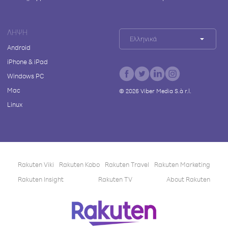
ΛΉΨΗ
Ελληνικά
Android
iPhone & iPad
Windows PC
Mac
©
2026
Viber Media S.à r.l.
Linux
Rakuten Viki
Rakuten Kobo
Rakuten Travel
Rakuten Marketing
Rakuten Insight
Rakuten TV
About Rakuten