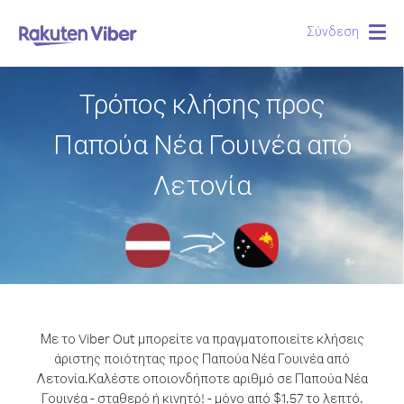
Σύνδεση
Togg
navig
Τρόπος κλήσης προς
Παπούα Νέα Γουινέα από
Λετονία
Με το Viber Out μπορείτε να πραγματοποιείτε κλήσεις
άριστης ποιότητας προς Παπούα Νέα Γουινέα από
Λετονία.
Καλέστε οποιονδήποτε αριθμό σε Παπούα Νέα
Γουινέα - σταθερό ή κινητό! - μόνο από $1.57 το λεπτό.