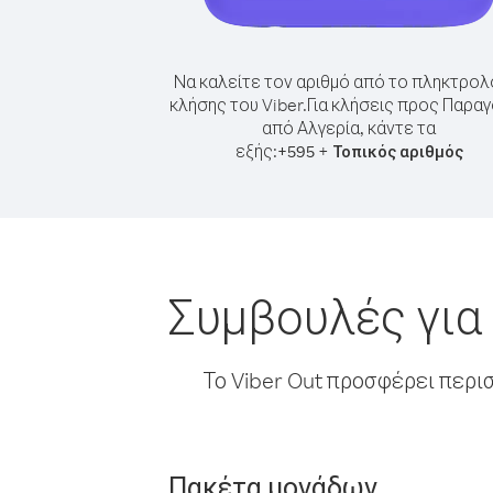
Να καλείτε τον αριθμό από το πληκτρολ
κλήσης του Viber.
Για κλήσεις προς Παρα
από Αλγερία, κάντε τα
εξής:
+
+
595
Τοπικός αριθμός
Συμβουλές για
Το Viber Out προσφέρει περι
Πακέτα μονάδων