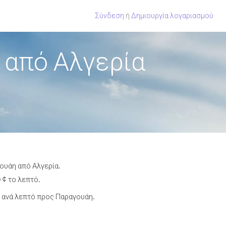
Σύνδεση
ή
Δημιουργία λογαριασμού
 από Αλγερία
ουάη από Αλγερία.
 ¢ το λεπτό.
 ανά λεπτό προς Παραγουάη.