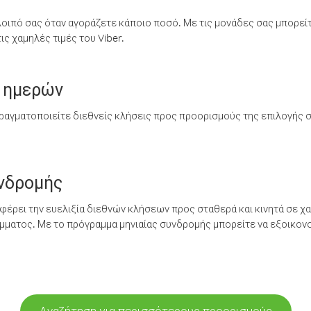
λοιπό σας όταν αγοράζετε κάποιο ποσό. Με τις μονάδες σας μπορεί
ς χαμηλές τιμές του Viber.
 ημερών
ραγματοποιείτε διεθνείς κλήσεις προς προορισμούς της επιλογής σ
υνδρομής
έρει την ευελιξία διεθνών κλήσεων προς σταθερά και κινητά σε χα
ματος. Με το πρόγραμμα μηνιαίας συνδρομής μπορείτε να εξοικονο
Αναζήτηση για περισσότερους προορισμούς