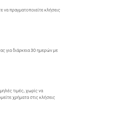
τε να πραγματοποιείτε κλήσεις
ας για διάρκεια 30 ημερών με
μηλές τιμές, χωρίς να
μείτε χρήματα στις κλήσεις