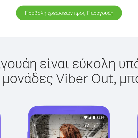
Προβολή χρεώσεων προς Παραγουάη
γουάη είναι εύκολη υπό
 μονάδες Viber Out, μπ