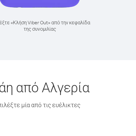
έξτε «Κλήση Viber Out» από την κεφαλίδα
της συνομιλίας
άη από Αλγερία
ιλέξτε μία από τις ευέλικτες