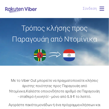
Σύνδεση
Togg
navig
Τρόπος κλήσης προς
Παραγουάη από Ντομίνικα
Με το Viber Out μπορείτε να πραγματοποιείτε κλήσεις
άριστης ποιότητας προς Παραγουάη από
Ντομίνικα.
Καλέστε οποιονδήποτε αριθμό σε Παραγουάη
- σταθερό ή κινητό! - μόνο από 5.9 ¢ το λεπτό.
Αγοράστε πακέτα μονάδων ή ένα πρόγραμμα κλήσεων και