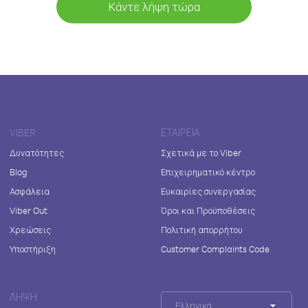
Κάντε λήψη τώρα
VIBER
ΕΤΑΙΡΕΊΑ
Δυνατότητες
Σχετικά με το Viber
Blog
Επιχειρηματικό κέντρο
Ασφάλεια
Ευκαιρίες συνεργασίας
Viber Out
Όροι και Προϋποθέσεις
Χρεώσεις
Πολιτική απορρήτου
Υποστήριξη
Customer Complaints Code
ΛΉΨΗ
Ελληνικά