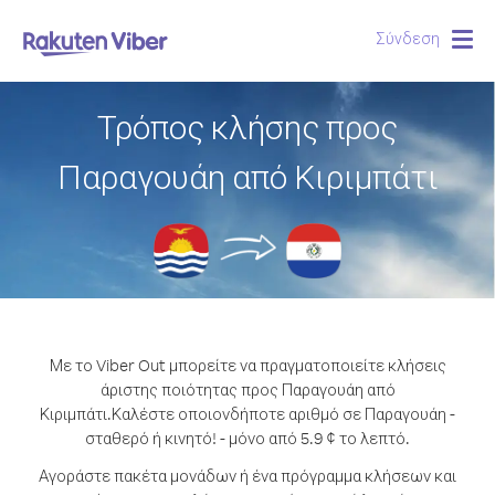
Σύνδεση
Togg
navig
Τρόπος κλήσης προς
Παραγουάη από Κιριμπάτι
Με το Viber Out μπορείτε να πραγματοποιείτε κλήσεις
άριστης ποιότητας προς Παραγουάη από
Κιριμπάτι.
Καλέστε οποιονδήποτε αριθμό σε Παραγουάη -
σταθερό ή κινητό! - μόνο από 5.9 ¢ το λεπτό.
Αγοράστε πακέτα μονάδων ή ένα πρόγραμμα κλήσεων και