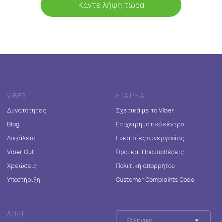
Κάντε λήψη τώρα
VIBER
ΕΤΑΙΡΕΊΑ
Δυνατότητες
Σχετικά με το Viber
Blog
Επιχειρηματικό κέντρο
Ασφάλεια
Ευκαιρίες συνεργασίας
Viber Out
Όροι και Προϋποθέσεις
Χρεώσεις
Πολιτική απορρήτου
Υποστήριξη
Customer Complaints Code
ΛΉΨΗ
Ελληνικά