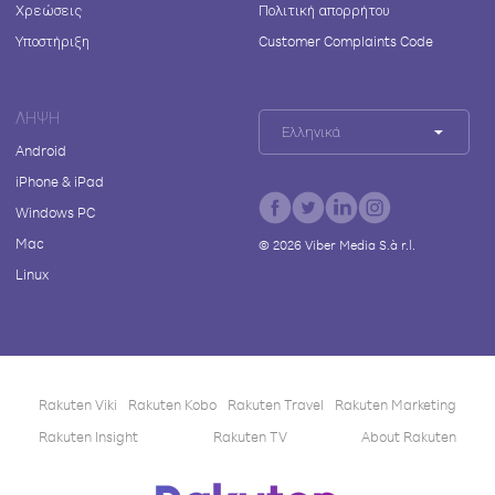
Χρεώσεις
Πολιτική απορρήτου
Υποστήριξη
Customer Complaints Code
ΛΉΨΗ
Ελληνικά
Android
iPhone & iPad
Windows PC
Mac
©
2026
Viber Media S.à r.l.
Linux
Rakuten Viki
Rakuten Kobo
Rakuten Travel
Rakuten Marketing
Rakuten Insight
Rakuten TV
About Rakuten