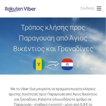
Σύνδεση
Togg
navig
Τρόπος κλήσης προς
Παραγουάη από Άγιος
Βικέντιος και Γρεναδίνες
Με το Viber Out μπορείτε να πραγματοποιείτε κλήσεις
άριστης ποιότητας προς Παραγουάη από Άγιος Βικέντιος
και Γρεναδίνες.
Καλέστε οποιονδήποτε αριθμό σε
Παραγουάη - σταθερό ή κινητό! - μόνο από 5.9 ¢ το