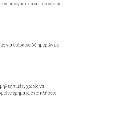
τε να πραγματοποιείτε κλήσεις
ας για διάρκεια 30 ημερών με
μηλές τιμές, χωρίς να
μείτε χρήματα στις κλήσεις