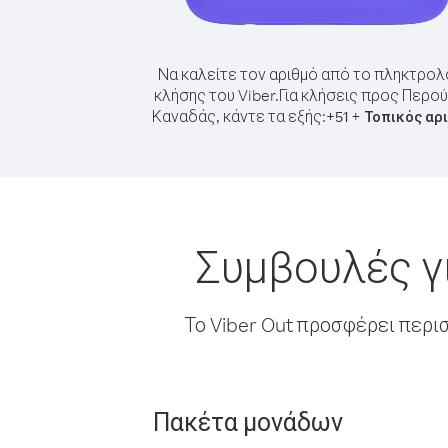
Να καλείτε τον αριθμό από το πληκτρολ
κλήσης του Viber.
Για κλήσεις προς Περο
Καναδάς, κάντε τα εξής:
+
+
51
Τοπικός αρ
Συμβουλές γ
Το Viber Out προσφέρει περι
Πακέτα μονάδων