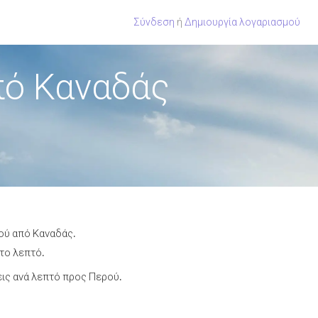
Σύνδεση
ή
Δημιουργία λογαριασμού
πό Καναδάς
ρού από Καναδάς.
 το λεπτό.
ις ανά λεπτό προς Περού.