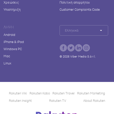
Χρεώσεις
Πολιτική απορρήτου
Υποστήριξη
Customer Complaints Code
ΛΉΨΗ
Ελληνικά
Android
iPhone & iPad
Windows PC
Mac
©
2026
Viber Media S.à r.l.
Linux
Rakuten Viki
Rakuten Kobo
Rakuten Travel
Rakuten Marketing
Rakuten Insight
Rakuten TV
About Rakuten