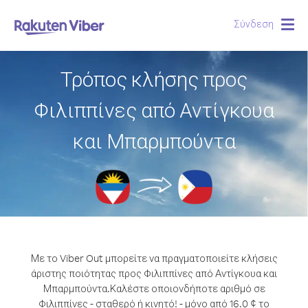
Σύνδεση
Togg
navig
Τρόπος κλήσης προς
Φιλιππίνες από Αντίγκουα
και Μπαρμπούντα
Με το Viber Out μπορείτε να πραγματοποιείτε κλήσεις
άριστης ποιότητας προς Φιλιππίνες από Αντίγκουα και
Μπαρμπούντα.
Καλέστε οποιονδήποτε αριθμό σε
Φιλιππίνες - σταθερό ή κινητό! - μόνο από 16.0 ¢ το