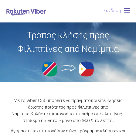
Σύνδεση
Togg
navig
Τρόπος κλήσης προς
Φιλιππίνες από Ναμίμπια
Με το Viber Out μπορείτε να πραγματοποιείτε κλήσεις
άριστης ποιότητας προς Φιλιππίνες από
Ναμίμπια.
Καλέστε οποιονδήποτε αριθμό σε Φιλιππίνες -
σταθερό ή κινητό! - μόνο από 16.0 ¢ το λεπτό.
Αγοράστε πακέτα μονάδων ή ένα πρόγραμμα κλήσεων και