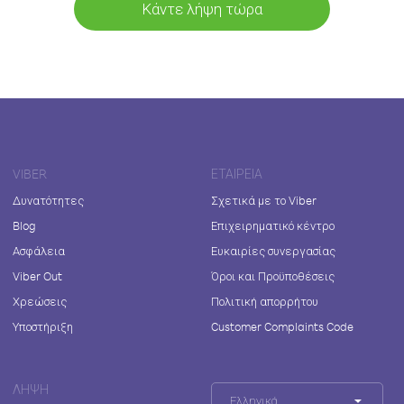
Κάντε λήψη τώρα
VIBER
ΕΤΑΙΡΕΊΑ
Δυνατότητες
Σχετικά με το Viber
Blog
Επιχειρηματικό κέντρο
Ασφάλεια
Ευκαιρίες συνεργασίας
Viber Out
Όροι και Προϋποθέσεις
Χρεώσεις
Πολιτική απορρήτου
Υποστήριξη
Customer Complaints Code
ΛΉΨΗ
Ελληνικά