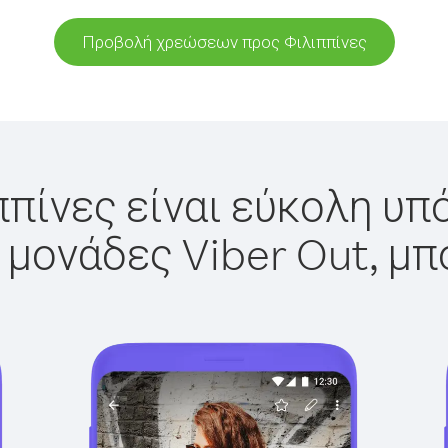
Προβολή χρεώσεων προς Φιλιππίνες
ππίνες είναι εύκολη υπό
 μονάδες Viber Out, μπ