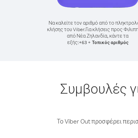
Να καλείτε τον αριθμό από το πληκτρολ
κλήσης του Viber.
Για κλήσεις προς Φιλιπ
από Νέα Ζηλανδία, κάντε τα
εξής:
+
+
63
Τοπικός αριθμός
Συμβουλές γ
Το Viber Out προσφέρει περι