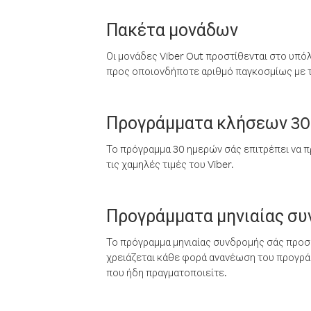
Πακέτα μονάδων
Οι μονάδες Viber Out προστίθενται στο υπό
προς οποιονδήποτε αριθμό παγκοσμίως με τι
Προγράμματα κλήσεων 30
Το πρόγραμμα 30 ημερών σάς επιτρέπει να π
τις χαμηλές τιμές του Viber.
Προγράμματα μηνιαίας σ
Το πρόγραμμα μηνιαίας συνδρομής σάς προσφ
χρειάζεται κάθε φορά ανανέωση του προγράμ
που ήδη πραγματοποιείτε.