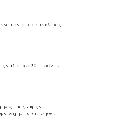
τε να πραγματοποιείτε κλήσεις
ας για διάρκεια 30 ημερών με
μηλές τιμές, χωρίς να
μείτε χρήματα στις κλήσεις