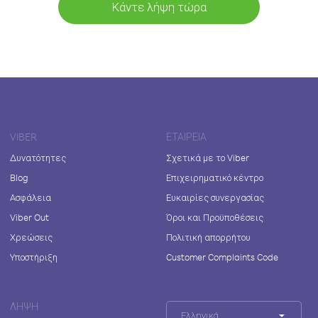
Κάντε λήψη τώρα
VIBER
ΕΤΑΙΡΕΊΑ
Δυνατότητες
Σχετικά με το Viber
Blog
Επιχειρηματικό κέντρο
Ασφάλεια
Ευκαιρίες συνεργασίας
Viber Out
Όροι και Προϋποθέσεις
Χρεώσεις
Πολιτική απορρήτου
Υποστήριξη
Customer Complaints Code
ΛΉΨΗ
Ελληνικά