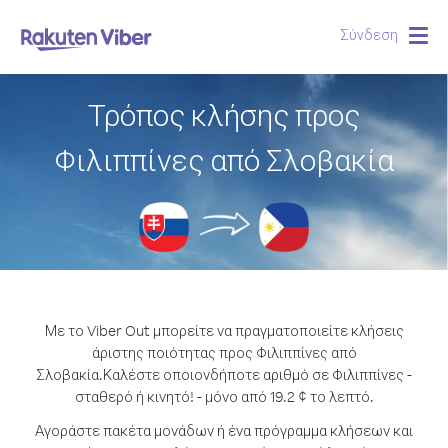
Σύνδεση
Togg
navig
Τρόπος κλήσης προς
Φιλιππίνες από Σλοβακία
Με το Viber Out μπορείτε να πραγματοποιείτε κλήσεις
άριστης ποιότητας προς Φιλιππίνες από
Σλοβακία.
Καλέστε οποιονδήποτε αριθμό σε Φιλιππίνες -
σταθερό ή κινητό! - μόνο από 19.2 ¢ το λεπτό.
Αγοράστε πακέτα μονάδων ή ένα πρόγραμμα κλήσεων και