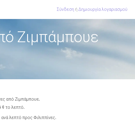
Σύνδεση
ή
Δημιουργία λογαριασμού
από Ζιμπάμπουε
νες από Ζιμπάμπουε.
 ¢ το λεπτό.
ανά λεπτό προς Φιλιππίνες.