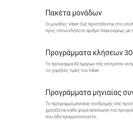
Πακέτα μονάδων
Οι μονάδες Viber Out προστίθενται στο υπό
προς οποιονδήποτε αριθμό παγκοσμίως με τι
Προγράμματα κλήσεων 30
Το πρόγραμμα 30 ημερών σάς επιτρέπει να π
τις χαμηλές τιμές του Viber.
Προγράμματα μηνιαίας σ
Το πρόγραμμα μηνιαίας συνδρομής σάς προσφ
χρειάζεται κάθε φορά ανανέωση του προγράμ
που ήδη πραγματοποιείτε.