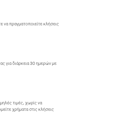
τε να πραγματοποιείτε κλήσεις
ας για διάρκεια 30 ημερών με
μηλές τιμές, χωρίς να
μείτε χρήματα στις κλήσεις