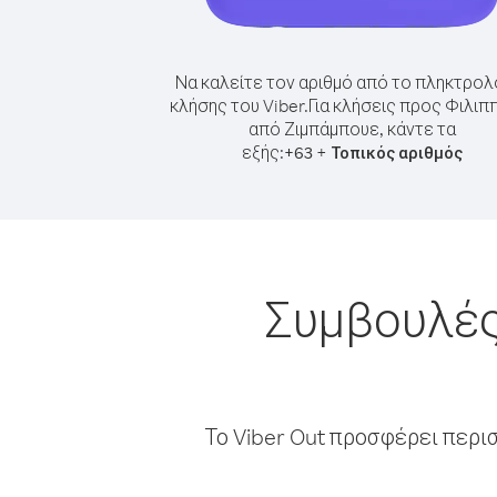
Να καλείτε τον αριθμό από το πληκτρολ
κλήσης του Viber.
Για κλήσεις προς Φιλιπ
από Ζιμπάμπουε, κάντε τα
εξής:
+
+
63
Τοπικός αριθμός
Συμβουλές
Το Viber Out προσφέρει περι