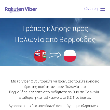
Σύνδεση
Togg
navig
Τρόπος κλήσης προς
Πολωνία από Βερμούδες
Με το Viber Out μπορείτε να πραγματοποιείτε κλήσεις
άριστης ποιότητας προς Πολωνία από
Βερμούδες.
Καλέστε οποιονδήποτε αριθμό σε Πολωνία -
σταθερό ή κινητό! - μόνο από 3.2 ¢ το λεπτό.
Αγοράστε πακέτα μονάδων ή ένα πρόγραμμα κλήσεων και