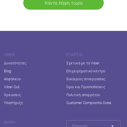
Κάντε λήψη τώρα
VIBER
ΕΤΑΙΡΕΊΑ
Δυνατότητες
Σχετικά με το Viber
Blog
Επιχειρηματικό κέντρο
Ασφάλεια
Ευκαιρίες συνεργασίας
Viber Out
Όροι και Προϋποθέσεις
Χρεώσεις
Πολιτική απορρήτου
Υποστήριξη
Customer Complaints Code
ΛΉΨΗ
Ελληνικά