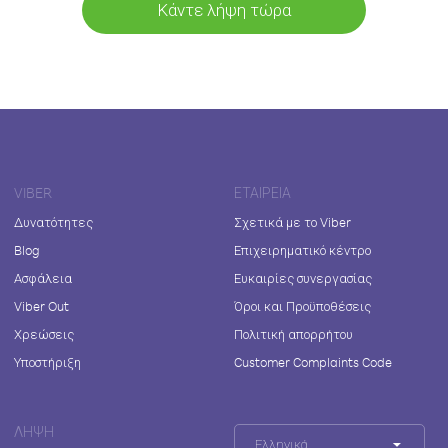
Κάντε λήψη τώρα
VIBER
ΕΤΑΙΡΕΊΑ
Δυνατότητες
Σχετικά με το Viber
Blog
Επιχειρηματικό κέντρο
Ασφάλεια
Ευκαιρίες συνεργασίας
Viber Out
Όροι και Προϋποθέσεις
Χρεώσεις
Πολιτική απορρήτου
Υποστήριξη
Customer Complaints Code
ΛΉΨΗ
Ελληνικά