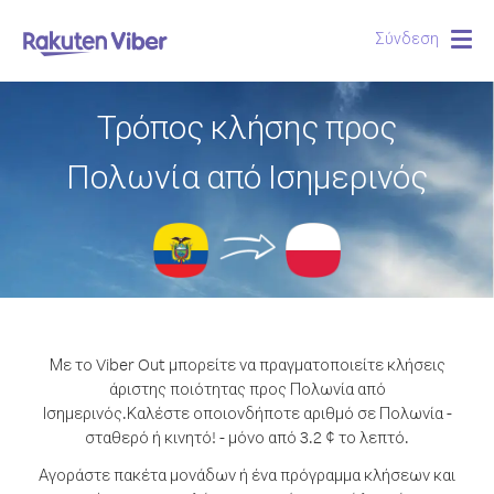
Σύνδεση
Togg
navig
Τρόπος κλήσης προς
Πολωνία από Ισημερινός
Με το Viber Out μπορείτε να πραγματοποιείτε κλήσεις
άριστης ποιότητας προς Πολωνία από
Ισημερινός.
Καλέστε οποιονδήποτε αριθμό σε Πολωνία -
σταθερό ή κινητό! - μόνο από 3.2 ¢ το λεπτό.
Αγοράστε πακέτα μονάδων ή ένα πρόγραμμα κλήσεων και