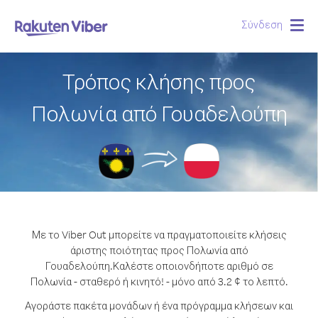
Σύνδεση
Togg
navig
Τρόπος κλήσης προς
Πολωνία από Γουαδελούπη
Με το Viber Out μπορείτε να πραγματοποιείτε κλήσεις
άριστης ποιότητας προς Πολωνία από
Γουαδελούπη.
Καλέστε οποιονδήποτε αριθμό σε
Πολωνία - σταθερό ή κινητό! - μόνο από 3.2 ¢ το λεπτό.
Αγοράστε πακέτα μονάδων ή ένα πρόγραμμα κλήσεων και