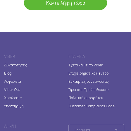
Κάντε λήψη τώρα
VIBER
ΕΤΑΙΡΕΊΑ
Δυνατότητες
Σχετικά με το Viber
Blog
Επιχειρηματικό κέντρο
Ασφάλεια
Ευκαιρίες συνεργασίας
Viber Out
Όροι και Προϋποθέσεις
Χρεώσεις
Πολιτική απορρήτου
Υποστήριξη
Customer Complaints Code
ΛΉΨΗ
Ελληνικά