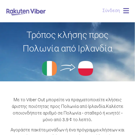
Σύνδεση
Togg
navig
Τρόπος κλήσης προς
Πολωνία από Ιρλανδία
Με το Viber Out μπορείτε να πραγματοποιείτε κλήσεις
άριστης ποιότητας προς Πολωνία από Ιρλανδία.
Καλέστε
οποιονδήποτε αριθμό σε Πολωνία - σταθερό ή κινητό! -
μόνο από 3.9 ¢ το λεπτό.
Αγοράστε πακέτα μονάδων ή ένα πρόγραμμα κλήσεων και