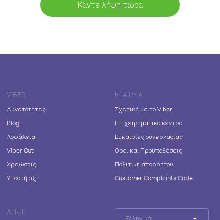
Κάντε λήψη τώρα
VIBER
ΕΤΑΙΡΕΊΑ
Δυνατότητες
Σχετικά με το Viber
Blog
Επιχειρηματικό κέντρο
Ασφάλεια
Ευκαιρίες συνεργασίας
Viber Out
Όροι και Προϋποθέσεις
Χρεώσεις
Πολιτική απορρήτου
Υποστήριξη
Customer Complaints Code
ΛΉΨΗ
Ελληνικά