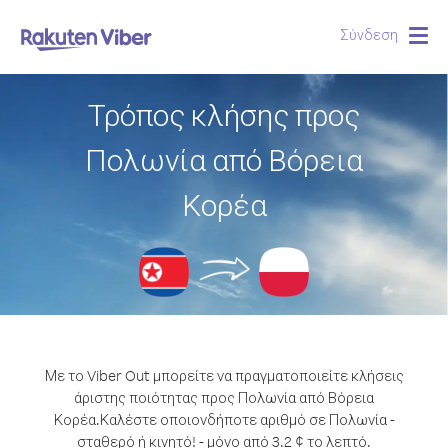
Σύνδεση
Togg
navig
Τρόπος κλήσης προς
Πολωνία από Βόρεια
Κορέα
Με το Viber Out μπορείτε να πραγματοποιείτε κλήσεις
άριστης ποιότητας προς Πολωνία από Βόρεια
Κορέα.
Καλέστε οποιονδήποτε αριθμό σε Πολωνία -
σταθερό ή κινητό! - μόνο από 3.2 ¢ το λεπτό.