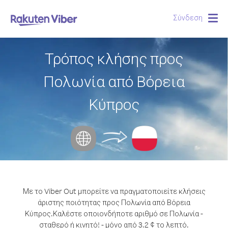
Σύνδεση
Togg
navig
Τρόπος κλήσης προς
Πολωνία από Βόρεια
Κύπρος
Με το Viber Out μπορείτε να πραγματοποιείτε κλήσεις
άριστης ποιότητας προς Πολωνία από Βόρεια
Κύπρος.
Καλέστε οποιονδήποτε αριθμό σε Πολωνία -
σταθερό ή κινητό! - μόνο από 3.2 ¢ το λεπτό.