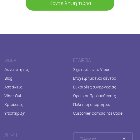
Κάντε λήψη τώρα
VIBER
ΕΤΑΙΡΕΊΑ
Δυνατότητες
Σχετικά με το Viber
Blog
Επιχειρηματικό κέντρο
Ασφάλεια
Ευκαιρίες συνεργασίας
Viber Out
Όροι και Προϋποθέσεις
Χρεώσεις
Πολιτική απορρήτου
Υποστήριξη
Customer Complaints Code
ΛΉΨΗ
Ελληνικά