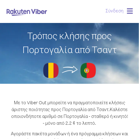
Σύνδεση
Togg
navig
Τρόπος κλήσης προς
Πορτογαλία από Τσαντ
Με το Viber Out μπορείτε να πραγματοποιείτε κλήσεις
άριστης ποιότητας προς Πορτογαλία από Τσαντ.
Καλέστε
οποιονδήποτε αριθμό σε Πορτογαλία - σταθερό ή κινητό!
- μόνο από 2.2 ¢ το λεπτό.
Αγοράστε πακέτα μονάδων ή ένα πρόγραμμα κλήσεων και