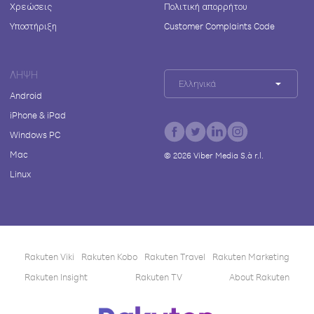
Χρεώσεις
Πολιτική απορρήτου
Υποστήριξη
Customer Complaints Code
ΛΉΨΗ
Ελληνικά
Android
iPhone & iPad
Windows PC
Mac
©
2026
Viber Media S.à r.l.
Linux
Rakuten Viki
Rakuten Kobo
Rakuten Travel
Rakuten Marketing
Rakuten Insight
Rakuten TV
About Rakuten