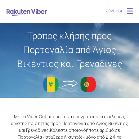
Σύνδεση
Togg
navig
Τρόπος κλήσης προς
Πορτογαλία από Άγιος
Βικέντιος και Γρεναδίνες
Με το Viber Out μπορείτε να πραγματοποιείτε κλήσεις
άριστης ποιότητας προς Πορτογαλία από Άγιος Βικέντιος
και Γρεναδίνες.
Καλέστε οποιονδήποτε αριθμό σε
Πορτογαλία - σταθερό ή κινητό! - μόνο από 2.2 ¢ το