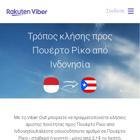
Σύνδεση
Togg
navig
Τρόπος κλήσης προς
Πουέρτο Ρίκο από
Ινδονησία
Με το Viber Out μπορείτε να πραγματοποιείτε κλήσεις
άριστης ποιότητας προς Πουέρτο Ρίκο από
Ινδονησία.
Καλέστε οποιονδήποτε αριθμό σε Πουέρτο
Ρίκο - σταθερό ή κινητό! - μόνο από 2.1 ¢ το λεπτό.