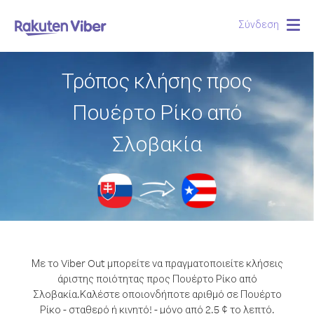
Σύνδεση
Togg
navig
Τρόπος κλήσης προς
Πουέρτο Ρίκο από
Σλοβακία
Με το Viber Out μπορείτε να πραγματοποιείτε κλήσεις
άριστης ποιότητας προς Πουέρτο Ρίκο από
Σλοβακία.
Καλέστε οποιονδήποτε αριθμό σε Πουέρτο
Ρίκο - σταθερό ή κινητό! - μόνο από 2.5 ¢ το λεπτό.