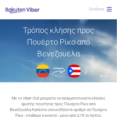
Σύνδεση
Togg
navig
Τρόπος κλήσης προς
Πουέρτο Ρίκο από
Βενεζουέλα
Με το Viber Out μπορείτε να πραγματοποιείτε κλήσεις
άριστης ποιότητας προς Πουέρτο Ρίκο από
Βενεζουέλα.
Καλέστε οποιονδήποτε αριθμό σε Πουέρτο
Ρίκο - σταθερό ή κινητό! - μόνο από 2.1 ¢ το λεπτό.