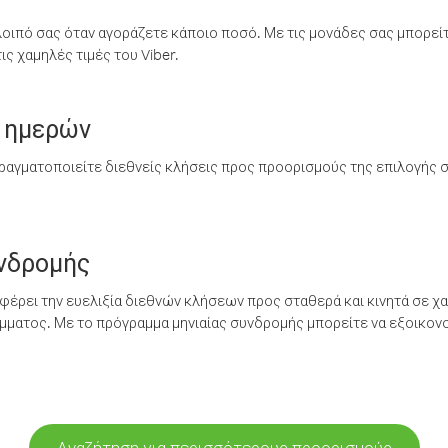
λοιπό σας όταν αγοράζετε κάποιο ποσό. Με τις μονάδες σας μπορεί
ς χαμηλές τιμές του Viber.
 ημερών
ραγματοποιείτε διεθνείς κλήσεις προς προορισμούς της επιλογής σ
υνδρομής
έρει την ευελιξία διεθνών κλήσεων προς σταθερά και κινητά σε χα
ματος. Με το πρόγραμμα μηνιαίας συνδρομής μπορείτε να εξοικονο
Αναζήτηση για περισσότερους προορισμούς