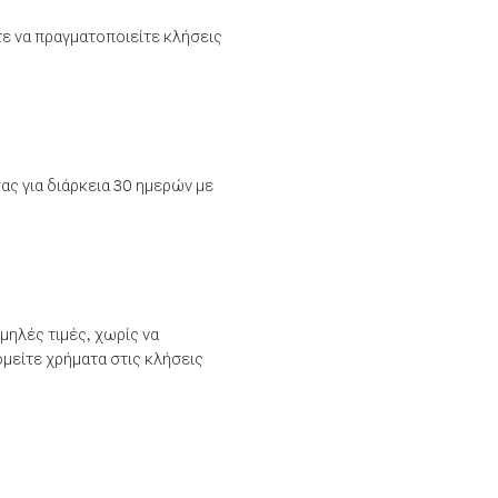
τε να πραγματοποιείτε κλήσεις
ας για διάρκεια 30 ημερών με
μηλές τιμές, χωρίς να
μείτε χρήματα στις κλήσεις