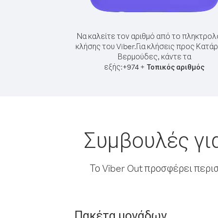
Να καλείτε τον αριθμό από το πληκτρολ
κλήσης του Viber.
Για κλήσεις προς Κατά
Βερμούδες, κάντε τα
εξής:
+
+
974
Τοπικός αριθμός
Συμβουλές γι
Το Viber Out προσφέρει περι
Πακέτα μονάδων