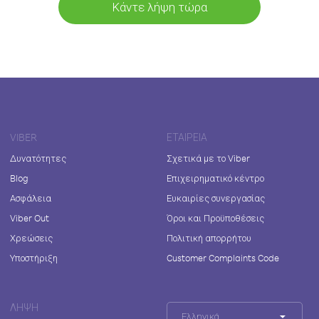
Κάντε λήψη τώρα
VIBER
ΕΤΑΙΡΕΊΑ
Δυνατότητες
Σχετικά με το Viber
Blog
Επιχειρηματικό κέντρο
Ασφάλεια
Ευκαιρίες συνεργασίας
Viber Out
Όροι και Προϋποθέσεις
Χρεώσεις
Πολιτική απορρήτου
Υποστήριξη
Customer Complaints Code
ΛΉΨΗ
Ελληνικά