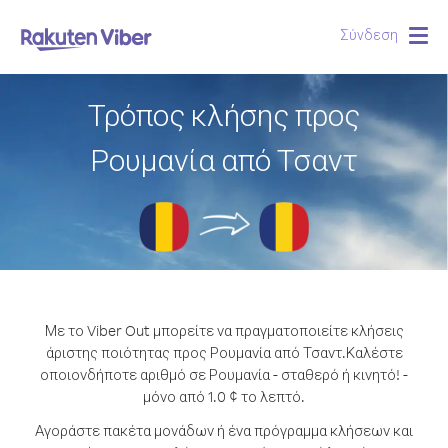
Σύνδεση
Togg
navig
Τρόπος κλήσης προς
Ρουμανία από Τσαντ
Με το Viber Out μπορείτε να πραγματοποιείτε κλήσεις
άριστης ποιότητας προς Ρουμανία από Τσαντ.
Καλέστε
οποιονδήποτε αριθμό σε Ρουμανία - σταθερό ή κινητό! -
μόνο από 1.0 ¢ το λεπτό.
Αγοράστε πακέτα μονάδων ή ένα πρόγραμμα κλήσεων και