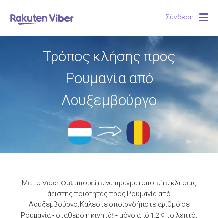
Σύνδεση
Togg
navig
Τρόπος κλήσης προς
Ρουμανία από
Λουξεμβούργο
Με το Viber Out μπορείτε να πραγματοποιείτε κλήσεις
άριστης ποιότητας προς Ρουμανία από
Λουξεμβούργο.
Καλέστε οποιονδήποτε αριθμό σε
Ρουμανία - σταθερό ή κινητό! - μόνο από 1.2 ¢ το λεπτό.